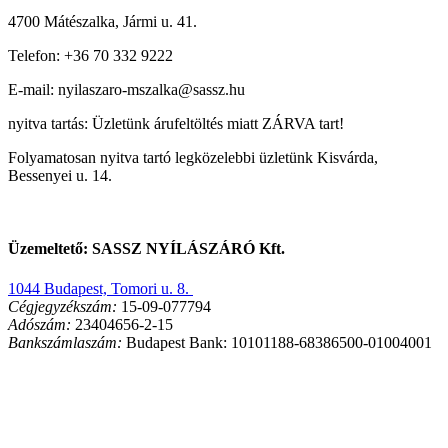
4700 Mátészalka, Jármi u. 41.
Telefon: +36 70 332 9222
E-mail: nyilaszaro-mszalka@sassz.hu
nyitva tartás: Üzletünk árufeltöltés miatt ZÁRVA tart!
Folyamatosan nyitva tartó legközelebbi üzletünk Kisvárda,
Bessenyei u. 14.
Üzemeltető: SASSZ NYÍLÁSZÁRÓ Kft.
1044 Budapest, Tomori u. 8.
Cégjegyzékszám:
15-09-077794
Adószám:
23404656-2-15
Bankszámlaszám:
Budapest Bank: 10101188-68386500-01004001