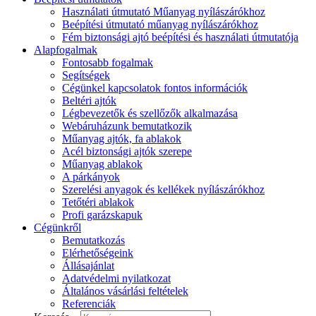
Használati útmutató Műanyag nyílászárókhoz
Beépítési útmutató műanyag nyílászárókhoz
Fém biztonsági ajtó beépítési és használati útmutatója
Alapfogalmak
Fontosabb fogalmak
Segítségek
Cégünkel kapcsolatok fontos információk
Beltéri ajtók
Légbevezetők és szellőzők alkalmazása
Webáruházunk bemutatkozik
Műanyag ajtók, fa ablakok
Acél biztonsági ajtók szerepe
Műanyag ablakok
A párkányok
Szerelési anyagok és kellékek nyílászárókhoz
Tetőtéri ablakok
Profi garázskapuk
Cégünkről
Bemutatkozás
Elérhetőségeink
Állásajánlat
Adatvédelmi nyilatkozat
Általános vásárlási feltételek
Referenciák