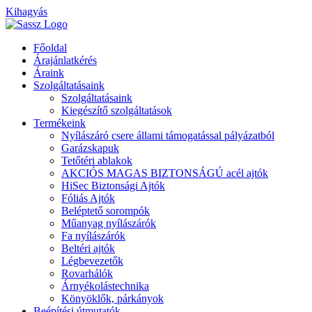
Kihagyás
Főoldal
Árajánlatkérés
Áraink
Szolgáltatásaink
Szolgáltatásaink
Kiegészítő szolgáltatások
Termékeink
Nyílászáró csere állami támogatással pályázatból
Garázskapuk
Tetőtéri ablakok
AKCIÓS MAGAS BIZTONSÁGÚ acél ajtók
HiSec Biztonsági Ajtók
Fóliás Ajtók
Beléptető sorompók
Műanyag nyílászárók
Fa nyílászárók
Beltéri ajtók
Légbevezetők
Rovarhálók
Árnyékolástechnika
Könyöklők, párkányok
Beépítési útmutatók