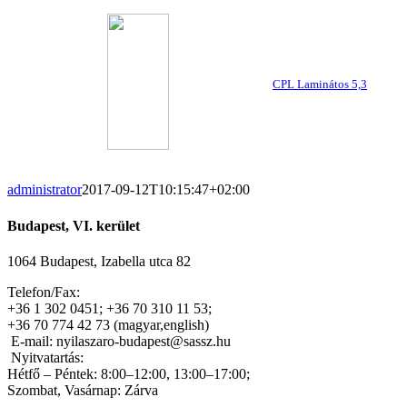
CPL Laminátos 5,3
administrator
2017-09-12T10:15:47+02:00
Budapest, VI. kerület
1064 Budapest, Izabella utca 82
Telefon/Fax:
+36 1 302 0451; +36 70 310 11 53;
+36 70 774 42 73 (magyar,english)
E-mail: nyilaszaro-budapest@sassz.hu
Nyitvatartás:
Hétfő – Péntek: 8:00–12:00, 13:00–17:00;
Szombat, Vasárnap: Zárva