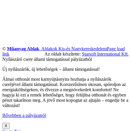
©
Műanyag Ablak
, Ablakok Kis-és Nagykereskedelem
Page load
link
Az oldalt készítette:
Starsoft International Kft.
Nyílászáró csere állami támogatással pályázatból
Új nyílászárók, új lehetőségek – állami támogatással!
Álmai otthonát most karnyújtásnyira hozhatja a nyílászárók
cseréjével állami támogatással. Korszerűsítsen okosan, spóroljon az
energiaköltségeken, és élvezze a megnövekedett komfortot! Ne
hagyja ki ezt a remek lehetőséget, hogy felújítsa otthonát és egyben
pénzt takarítson meg. A jövő most kopogtat az ajtaján – engedje be a
változást!
Bővebben a pályázatról
X