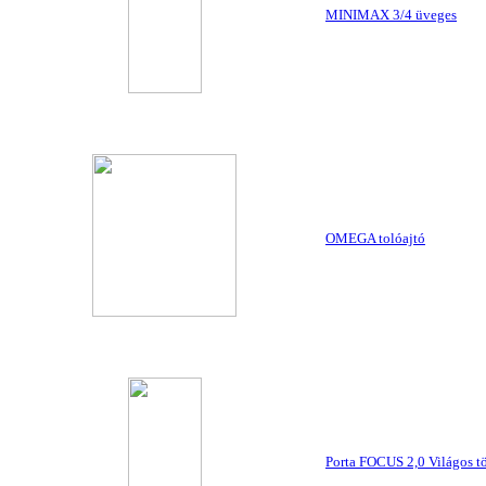
MINIMAX 3/4 üveges
OMEGA tolóajtó
Porta FOCUS 2,0 Világos tö