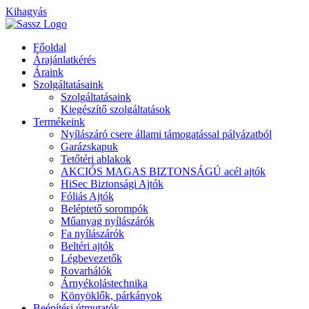
Kihagyás
Főoldal
Árajánlatkérés
Áraink
Szolgáltatásaink
Szolgáltatásaink
Kiegészítő szolgáltatások
Termékeink
Nyílászáró csere állami támogatással pályázatból
Garázskapuk
Tetőtéri ablakok
AKCIÓS MAGAS BIZTONSÁGÚ acél ajtók
HiSec Biztonsági Ajtók
Fóliás Ajtók
Beléptető sorompók
Műanyag nyílászárók
Fa nyílászárók
Beltéri ajtók
Légbevezetők
Rovarhálók
Árnyékolástechnika
Könyöklők, párkányok
Beépítési útmutatók