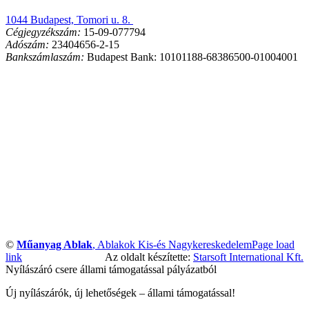
1044 Budapest, Tomori u. 8.
Cégjegyzékszám:
15-09-077794
Adószám:
23404656-2-15
Bankszámlaszám:
Budapest Bank: 10101188-68386500-01004001
©
Műanyag Ablak
, Ablakok Kis-és Nagykereskedelem
Page load
link
Az oldalt készítette:
Starsoft International Kft.
Nyílászáró csere állami támogatással pályázatból
Új nyílászárók, új lehetőségek – állami támogatással!