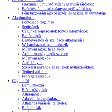
Használati útmutató Műanyag nyílászárókhoz
Beépítési útmutató műanyag nyílászárókhoz
Fém biztonsági ajtó beépítési és használati útmutatója
Alapfogalmak
Fontosabb fogalmak
Segítségek
Cégünkel kapcsolatok fontos információk
Beltéri ajtók
Légbevezetők és szellőzők alkalmazása
Webáruházunk bemutatkozik
Műanyag ajtók, fa ablakok
Acél biztonsági ajtók szerepe
Műanyag ablakok
A párkányok
Szerelési anyagok és kellékek nyílászárókhoz
Tetőtéri ablakok
Profi garázskapuk
Cégünkről
Bemutatkozás
Elérhetőségeink
Állásajánlat
Adatvédelmi nyilatkozat
Általános vásárlási feltételek
Referenciák