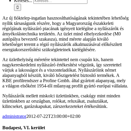
Keresés...
Az új fióktelep-ingatlan hasznosíthatóságának tekintetében lehetőség
nyílik társaságunk részére, hogy a Magyarország északkeleti
régiójának nyílászáró piacának igényeit kielégítse a nyílászárók és
árnyékolástechnika területén. Az üzlet mind elhelyezkedése (M0
autópálya bevezető szakasza), mind mérete alapján kiváló
lehetőséget teremt a régió nyílászárók alkalmazásával előkészített
energiakorszerűsítési szükségleteinek kielégítésére.
Az üzlethelyiség méretére tekintettel nem csupán kis, hanem
nagykereskedelmi nyílászáró értékesítést végzünk, így szeretettel
várjuk a lakosságot és a viszonteladókat. Nyílászáróink német
alapanyagból készült, kiváló hőszigetelést biztosító termékek. A
KBE profilrendszer a Profine Gmbh. által gyártott alapanyag, mely
a világon elsőként 1954-től műanyag profilt gyártó európai vállalata.
Nyílászárók mellett miskolci üzletünkben, csakúgy mint minden
üzletünkben az országban, rolókat, reluxákat, zsaluziákat,
kilincseket, garázskapukat, zárszerkezeteket értékesítünk.
administrator
2012-07-22T23:00:00+02:00
Budapest, VI. kerület