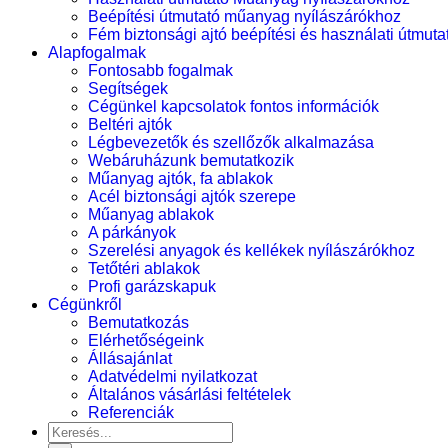
Beépítési útmutató műanyag nyílászárókhoz
Fém biztonsági ajtó beépítési és használati útmuta
Alapfogalmak
Fontosabb fogalmak
Segítségek
Cégünkel kapcsolatok fontos információk
Beltéri ajtók
Légbevezetők és szellőzők alkalmazása
Webáruházunk bemutatkozik
Műanyag ajtók, fa ablakok
Acél biztonsági ajtók szerepe
Műanyag ablakok
A párkányok
Szerelési anyagok és kellékek nyílászárókhoz
Tetőtéri ablakok
Profi garázskapuk
Cégünkről
Bemutatkozás
Elérhetőségeink
Állásajánlat
Adatvédelmi nyilatkozat
Általános vásárlási feltételek
Referenciák
Keresés...