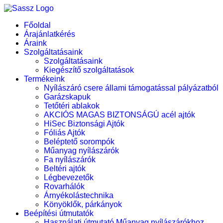
Kihagyás
Főoldal
Árajánlatkérés
Áraink
Szolgáltatásaink
Szolgáltatásaink
Kiegészítő szolgáltatások
Termékeink
Nyílászáró csere állami támogatással pályázatból
Garázskapuk
Tetőtéri ablakok
AKCIÓS MAGAS BIZTONSÁGÚ acél ajtók
HiSec Biztonsági Ajtók
Fóliás Ajtók
Beléptető sorompók
Műanyag nyílászárók
Fa nyílászárók
Beltéri ajtók
Légbevezetők
Rovarhálók
Árnyékolástechnika
Könyöklők, párkányok
Beépítési útmutatók
Használati útmutató Műanyag nyílászárókhoz