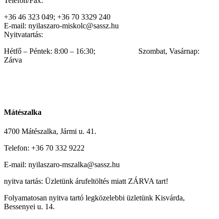
Telefon/Fax:
+36 46 323 049; +36 70 3329 240
E-mail: nyilaszaro-miskolc@sassz.hu
Nyitvatartás:
Hétfő – Péntek: 8:00 – 16:30; Szombat, Vasárnap:
Zárva
Mátészalka
4700 Mátészalka, Jármi u. 41.
Telefon: +36 70 332 9222
E-mail: nyilaszaro-mszalka@sassz.hu
nyitva tartás: Üzletünk árufeltöltés miatt ZÁRVA tart!
Folyamatosan nyitva tartó legközelebbi üzletünk Kisvárda,
Bessenyei u. 14.