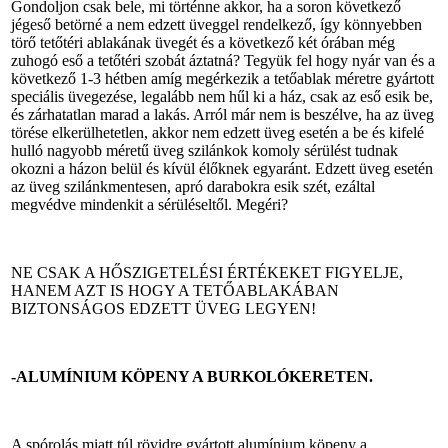
Gondoljon csak bele, mi történne akkor, ha a soron következő
jégeső betörné a nem edzett üveggel rendelkező, így könnyebben
törő tetőtéri ablakának üvegét és a következő két órában még
zuhogó eső a tetőtéri szobát áztatná? Tegyük fel hogy nyár van és a
következő 1-3 hétben amíg megérkezik a tetőablak méretre gyártott
speciális üvegezése, legalább nem hűl ki a ház, csak az eső esik be,
és zárhatatlan marad a lakás. Arról már nem is beszélve, ha az üveg
törése elkerülhetetlen, akkor nem edzett üveg esetén a be és kifelé
hulló nagyobb méretű üveg szilánkok komoly sérülést tudnak
okozni a házon belül és kívül élőknek egyaránt. Edzett üveg esetén
az üveg szilánkmentesen, apró darabokra esik szét, ezáltal
megvédve mindenkit a sérüléseltől. Megéri?
NE CSAK A HŐSZIGETELÉSI ÉRTÉKEKET FIGYELJE,
HANEM AZT IS HOGY A TETŐABLAKÁBAN
BIZTONSÁGOS EDZETT ÜVEG LEGYEN!
-ALUMÍNIUM KÖPENY A BURKOLÓKERETEN.
A spórolás miatt túl rövidre gyártott alumínium köpeny a