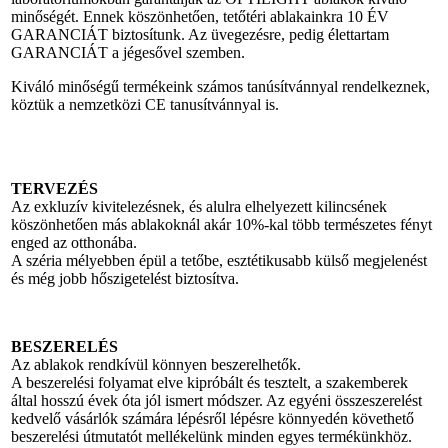
minőségét. Ennek köszönhetően, tetőtéri ablakainkra 10 ÉV
GARANCIÁT biztosítunk. Az üvegezésre, pedig élettartam
GARANCIÁT a jégesővel szemben.
Kiváló minőségű termékeink számos tanúsítvánnyal rendelkeznek,
köztük a nemzetközi CE tanusítvánnyal is.
TERVEZÉS
Az exkluzív kivitelezésnek, és alulra elhelyezett kilincsének
köszönhetően más ablakoknál akár 10%-kal több természetes fényt
enged az otthonába.
A széria mélyebben épül a tetőbe, esztétikusabb külső megjelenést
és még jobb hőszigetelést biztosítva.
BESZERELÉS
Az ablakok rendkívül könnyen beszerelhetők.
A beszerelési folyamat elve kipróbált és tesztelt, a szakemberek
által hosszú évek óta jól ismert módszer. Az egyéni összeszerelést
kedvelő vásárlók számára lépésről lépésre könnyedén követhető
beszerelési útmutatót mellékelünk minden egyes termékünkhöz.