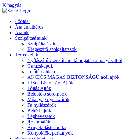
Kihagyás
Főoldal
Árajánlatkérés
Áraink
Szolgáltatásaink
Szolgáltatásaink
Kiegészítő szolgáltatások
Termékeink
Nyílászáró csere állami támogatással pályázatból
Garázskapuk
Tetőtéri ablakok
AKCIÓS MAGAS BIZTONSÁGÚ acél ajtók
HiSec Biztonsági Ajtók
Fóliás Ajtók
Beléptető sorompók
Műanyag nyílászárók
Fa nyílászárók
Beltéri ajtók
Légbevezetők
Rovarhálók
Árnyékolástechnika
Könyöklők, párkányok
Beépítési útmutatók