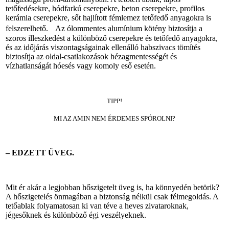
tetőfedésekre, hódfarkú cserepekre, beton cserepekre, profilos
kerámia cserepekre, sőt hajlított fémlemez tetőfedő anyagokra is
felszerelhető. Az ólommentes alumínium kötény biztosítja a
szoros illeszkedést a különböző cserepekre és tetőfedő anyagokra,
és az időjárás viszontagságainak ellenálló habszivacs tömítés
biztosítja az oldal-csatlakozások hézagmentességét és
vízhatlanságát hóesés vagy komoly eső esetén.
TIPP!
MI AZ AMIN NEM ÉRDEMES SPÓROLNI?
– EDZETT ÜVEG.
Mit ér akár a legjobban hőszigetelt üveg is, ha könnyedén betörik?
A hőszigetelés önmagában a biztonság nélkül csak félmegoldás. A
tetőablak folyamatosan ki van téve a heves zivataroknak,
jégesőknek és különböző égi veszélyeknek.