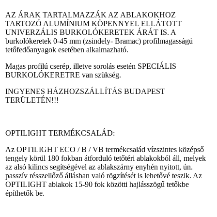
AZ ÁRAK TARTALMAZZÁK AZ ABLAKOKHOZ
TARTOZÓ ALUMÍNIUM KÖPENNYEL ELLÁTOTT
UNIVERZÁLIS BURKOLÓKERETEK ÁRÁT IS. A
burkolókeretek 0-45 mm (zsindely- Bramac) profilmagasságú
tetőfedőanyagok esetében alkalmazható.
Magas profilú cserép, illetve sorolás esetén SPECIÁLIS
BURKOLÓKERETRE van szükség.
INGYENES HÁZHOZSZÁLLÍTÁS BUDAPEST
TERÜLETÉN!!!
OPTILIGHT TERMÉKCSALÁD:
Az OPTILIGHT ECO / B / VB termékcsalád vízszintes középső
tengely körül 180 fokban átforduló tetőtéri ablakokból áll, melyek
az alsó kilincs segítségével az ablakszárny enyhén nyitott, ún.
passzív résszellőző állásban való rögzítését is lehetővé teszik. Az
OPTILIGHT ablakok 15-90 fok közötti hajlásszögű tetőkbe
építhetők be.