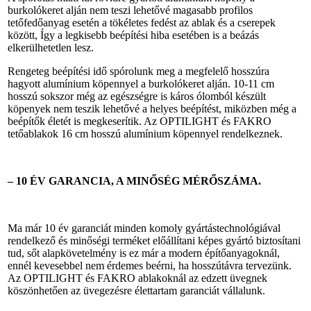
burkolókeret alján nem teszi lehetővé magasabb profilos
tetőfedőanyag esetén a tökéletes fedést az ablak és a cserepek
között, Így a legkisebb beépítési hiba esetében is a beázás
elkerülhetetlen lesz.
Rengeteg beépítési idő spórolunk meg a megfelelő hosszúra
hagyott alumínium köpennyel a burkolókeret alján. 10-11 cm
hosszú sokszor még az egészségre is káros ólomból készült
köpenyek nem teszik lehetővé a helyes beépítést, miközben még a
beépítők életét is megkeserítik. Az OPTILIGHT és FAKRO
tetőablakok 16 cm hosszú alumínium köpennyel rendelkeznek.
– 10 ÉV GARANCIA, A MINŐSÉG MÉRŐSZÁMA.
Ma már 10 év garanciát minden komoly gyártástechnológiával
rendelkező és minőségi terméket előállítani képes gyártó biztosítani
tud, sőt alapkövetelmény is ez már a modern építőanyagoknál,
ennél kevesebbel nem érdemes beérni, ha hosszútávra tervezünk.
Az OPTILIGHT és FAKRO ablakoknál az edzett üvegnek
köszönhetően az üvegezésre élettartam garanciát vállalunk.