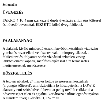
Jellemzők:
ÜVEGEZÉS
FAKRO 4-16-4 mm szerkezetű dupla üvegezés argon gáz töltéssel
és hővédő bevonattal,
EDZETT
külső üveg felülettel.
FA ALAPANYAG
Ablakaink kiváló minőségű északi fenyőből készülnek vízbázisú
gomba és rovar elleni védőszeres vákuumimpregnálással, a
felületkezelési folyamat során vízbázisú színtelen vastag
lakkbevonatot kapnak, merítéses eljárással a fa természetes
megjelenésének megőrzésére.
HŐSZIGETELÉS
A tetőtéri ablakok 24 mm-es kettős üvegezéssel készülnek
(argongáz töltéssel), ami biztosítja a jó hőszigetelést, a LOW-E
alacsony emissziós hővédő bevonat pedig tovább csökkenti a
hőveszteséget télen és egyúttal korlátozza a túlmelegedést nyáron.
A standard üveg U-értéke: 1,1 W/m2K.