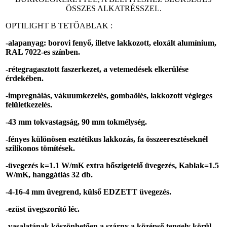
ÖSSZES ALKATRÉSSZEL.
OPTILIGHT B TETŐABLAK :
-alapanyag: borovi fenyő, illetve lakkozott, eloxált alumínium,
RAL 7022-es színben.
-rétegragasztott faszerkezet, a vetemedések elkerülése
érdekében.
-impregnálás, vákuumkezelés, gombaölés, lakkozott végleges
felületkezelés.
-43 mm tokvastagság, 90 mm tokmélység.
-fényes különösen esztétikus lakkozás, fa összeeresztéseknél
szilikonos tömítések.
-üvegezés k=1.1 W/mK extra hőszigetelő üvegezés, K
ablak=1.5
W/mK, hanggátlás 32 db.
-4-16-4 mm üvegrend, külső EDZETT üvegezés.
-ezüst üvegszorító léc.
-vasalatának köszönhetően a szárny a középső tengely körül