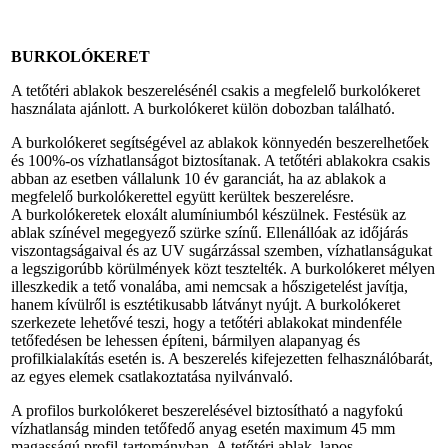
BURKOLÓKERET
A tetőtéri ablakok beszerelésénél csakis a megfelelő burkolókeret
használata ajánlott. A burkolókeret külön dobozban található.
A burkolókeret segítségével az ablakok könnyedén beszerelhetőek
és 100%-os vízhatlanságot biztosítanak. A tetőtéri ablakokra csakis
abban az esetben vállalunk 10 év garanciát, ha az ablakok a
megfelelő burkolókerettel együtt kerültek beszerelésre.
A burkolókeretek eloxált alumíniumból készülnek. Festésük az
ablak színével megegyező szürke színű. Ellenállóak az időjárás
viszontagságaival és az UV sugárzással szemben, vízhatlanságukat
a legszigorúbb körülmények közt tesztelték. A burkolókeret mélyen
illeszkedik a tető vonalába, ami nemcsak a hőszigetelést javítja,
hanem kívülről is esztétikusabb látványt nyújt. A burkolókeret
szerkezete lehetővé teszi, hogy a tetőtéri ablakokat mindenféle
tetőfedésen be lehessen építeni, bármilyen alapanyag és
profilkialakítás esetén is. A beszerelés kifejezetten felhasználóbarát,
az egyes elemek csatlakoztatása nyilvánvaló.
A profilos burkolókeret beszerelésével biztosítható a nagyfokú
vízhatlanság minden tetőfedő anyag esetén maximum 45 mm
magasságú profil-tartományban. A tetőtéri ablak, lapos