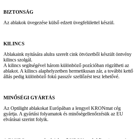
BIZTONSÁG
Az ablakok üvegezése külső edzett üvegfelülettel készül.
KILINCS
Ablakaink nyitására alulra szerelt cink ötvözetből készült öntvény
kilincs szolgál.
A kilincs segítségével három különböző pozícióban rögzítheti az
ablakot. A kilincs alaphelyzetben hermetikusan zár, a további kettő
állás pedig különböző fokú passzív szellőzést tesz lehetővé.
MINŐSÉGI GYÁRTÁS
Az Optilight ablakokat Európában a lengyel KRONmat cég
gyártja. A gyártási folyamatok és minőségellenőrzésük az EU
elvárásai szerint folyik.