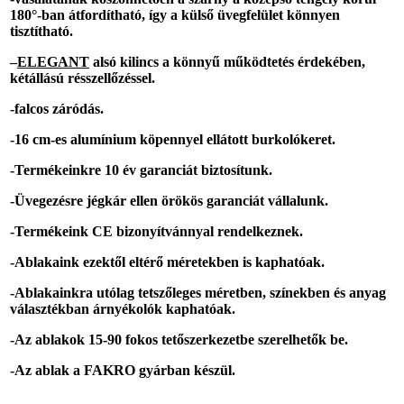
180°-ban átfordítható, így a külső üvegfelület könnyen
tisztítható.
–
ELEGANT
alsó kilincs a könnyű működtetés érdekében,
kétállású résszellőzéssel.
-falcos záródás.
-16 cm-es alumínium köpennyel ellátott burkolókeret.
-Termékeinkre 10 év garanciát biztosítunk.
-Üvegezésre jégkár ellen örökös garanciát vállalunk.
-Termékeink CE bizonyítvánnyal rendelkeznek.
-Ablakaink ezektől eltérő méretekben is kaphatóak.
-Ablakainkra utólag tetszőleges méretben, színekben és anyag
választékban árnyékolók kaphatóak.
-Az ablakok 15-90 fokos tetőszerkezetbe szerelhetők be.
-Az ablak a FAKRO gyárban készül.