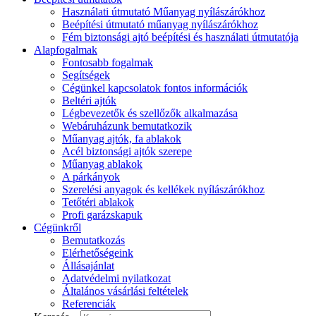
Használati útmutató Műanyag nyílászárókhoz
Beépítési útmutató műanyag nyílászárókhoz
Fém biztonsági ajtó beépítési és használati útmutatója
Alapfogalmak
Fontosabb fogalmak
Segítségek
Cégünkel kapcsolatok fontos információk
Beltéri ajtók
Légbevezetők és szellőzők alkalmazása
Webáruházunk bemutatkozik
Műanyag ajtók, fa ablakok
Acél biztonsági ajtók szerepe
Műanyag ablakok
A párkányok
Szerelési anyagok és kellékek nyílászárókhoz
Tetőtéri ablakok
Profi garázskapuk
Cégünkről
Bemutatkozás
Elérhetőségeink
Állásajánlat
Adatvédelmi nyilatkozat
Általános vásárlási feltételek
Referenciák