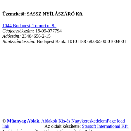
Üzemeltető: SASSZ NYÍLÁSZÁRÓ Kft.
1044 Budapest, Tomori u. 8.
Cégjegyzékszám:
15-09-077794
Adószám:
23404656-2-15
Bankszámlaszám:
Budapest Bank: 10101188-68386500-01004001
©
Műanyag Ablak
, Ablakok Kis-és Nagykereskedelem
Page load
link
Az oldalt készítette:
Starsoft International Kft.