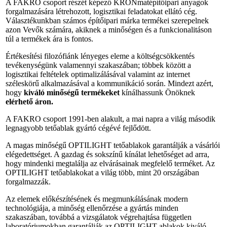
A FAKRO csoport részét képező KRONmatépítőipari anyagok
forgalmazására létrehozott, logisztikai feladatokat ellátó cég.
Választékunkban számos építőipari márka termékei szerepelnek
azon Vevők számára, akiknek a minőségen és a funkcionalitáson
túl a termékek ára is fontos.
Értékesítési filozófiánk lényeges eleme a költségcsökkentés
tevékenységünk valamennyi szakaszában; többek között a
logisztikai feltételek optimalizálásával valamint az internet
széleskörű alkalmazásával a kommunikáció során. Mindezt azért,
hogy
kiváló minőségű termékeket
kínálhassunk Önöknek
elérhető áron.
A FAKRO csoport 1991-ben alakult, a mai napra a világ második
legnagyobb tetőablak gyártó cégévé fejlődött.
A magas minőségű OPTILIGHT tetőablakok garantálják a vásárlói
elégedettséget. A gazdag és sokszínű kínálat lehetőséget ad arra,
hogy mindenki megtalálja az elvárásainak megfelelő terméket. Az
OPTILIGHT tetőablakokat a világ több, mint 20 országában
forgalmazzák.
Az elemek előkészítésének és megmunkálásának modern
technológiája, a minőség ellenőrzése a gyártás minden
szakaszában, továbbá a vizsgálatok végrehajtása független
laboratóriumokban garantálják az OPTILIGHT ablakok kiváló